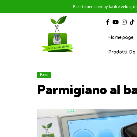
Ricette per il bimby facili e veloci
Homepage
Prodotti Da
Basi
Parmigiano al ba