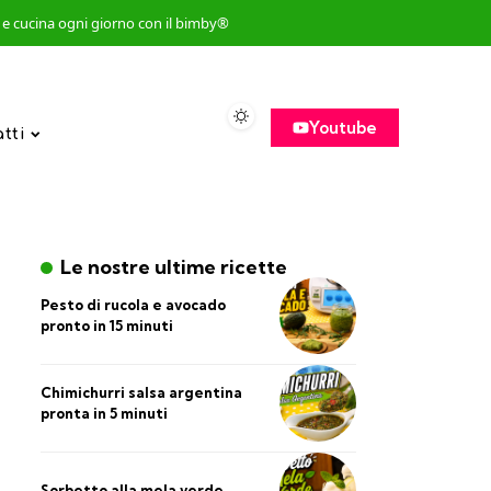
so e cucina ogni giorno con il bimby®
Youtube
atti
Le nostre ultime ricette
Pesto di rucola e avocado
pronto in 15 minuti
Chimichurri salsa argentina
pronta in 5 minuti
Sorbetto alla mela verde