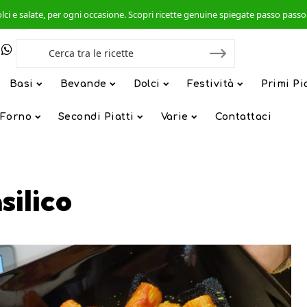
, dolci e salate, per ogni occasione. Scopri ricette genuine spiegate passo pas
Basi
Bevande
Dolci
Festività
Primi Pi
 Forno
Secondi Piatti
Varie
Contattaci
silico