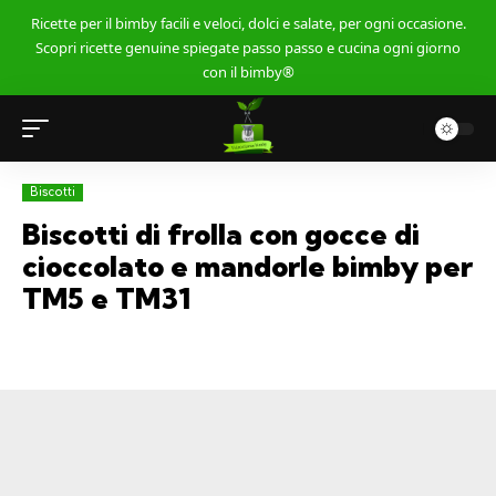
Ricette per il bimby facili e veloci, dolci e salate, per ogni occasione.
Scopri ricette genuine spiegate passo passo e cucina ogni giorno
con il bimby®
Biscotti
Biscotti di frolla con gocce di
cioccolato e mandorle bimby per
TM5 e TM31