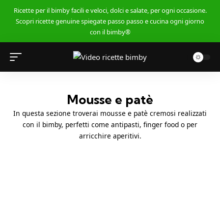
Ricette per il bimby facili e veloci, dolci e salate, per ogni occasione.
Scopri ricette genuine spiegate passo passo e cucina ogni giorno
con il bimby®
Mousse e patè
In questa sezione troverai mousse e patè cremosi realizzati
con il bimby, perfetti come antipasti, finger food o per
arricchire aperitivi.