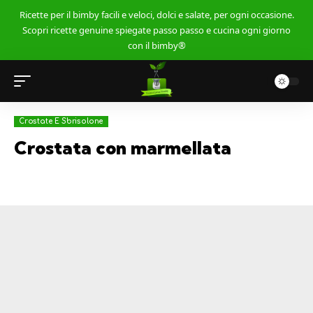
Ricette per il bimby facili e veloci, dolci e salate, per ogni occasione.
Scopri ricette genuine spiegate passo passo e cucina ogni giorno
con il bimby®
Crostate E Sbrisolone
Crostata con marmellata