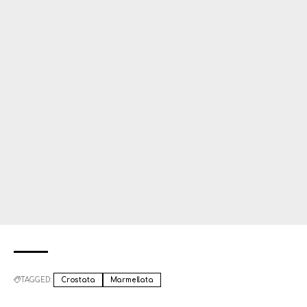
TAGGED:
Crostata
Marmellata