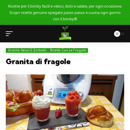
Ricette per il bimby facili e veloci, dolci e salate, per ogni occasione.
Scopri ricette genuine spiegate passo passo e cucina ogni giorno
con il bimby®
Granite Gelati E Sorbetti
Ricette Con Le Fragole
Granita di fragole