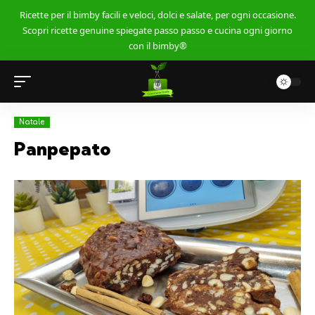
Ricette per il bimby facili e veloci, dolci e salate, per ogni occasione.
Scopri ricette genuine spiegate passo passo e cucina ogni giorno
con il bimby®
Natale
Panpepato