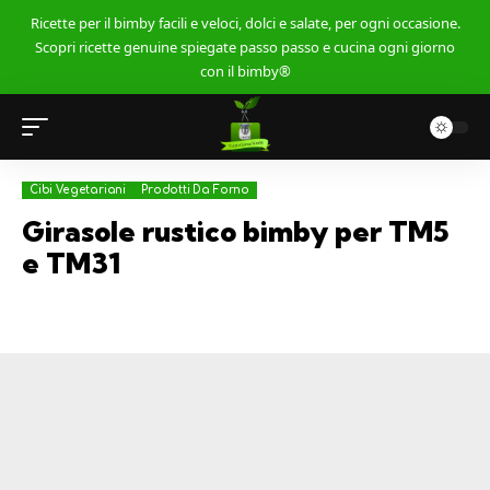
Ricette per il bimby facili e veloci, dolci e salate, per ogni occasione.
Scopri ricette genuine spiegate passo passo e cucina ogni giorno
con il bimby®
Cibi Vegetariani
Prodotti Da Forno
Girasole rustico bimby per TM5
e TM31