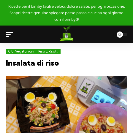
Ricette per il bimby facili e veloci, dolci e salate, per ogni occasione.
Scopri ricette genuine spiegate passo passo e cucina ogni giorno
con il bimby®
Cibi Vegetariani
Riso E Risotti
Insalata di riso