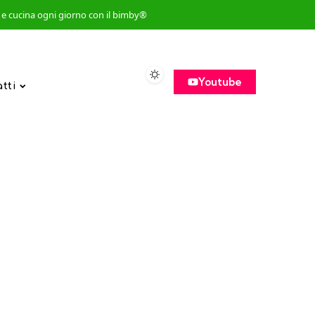
so e cucina ogni giorno con il bimby®
Youtube
atti