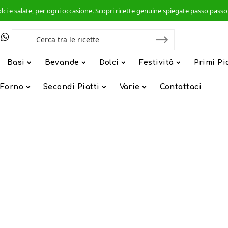
, dolci e salate, per ogni occasione. Scopri ricette genuine spiegate passo pas
Basi
Bevande
Dolci
Festività
Primi Pi
 Forno
Secondi Piatti
Varie
Contattaci