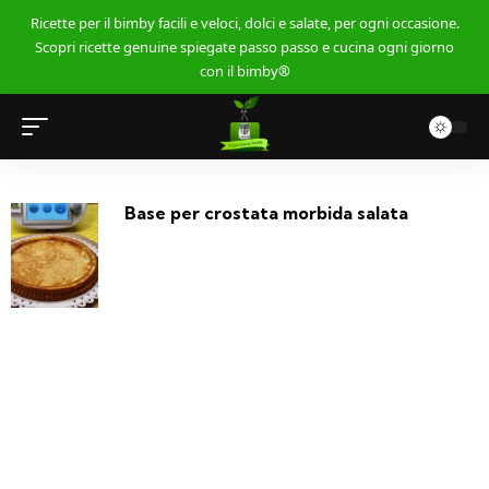
Ricette per il bimby facili e veloci, dolci e salate, per ogni occasione.
Scopri ricette genuine spiegate passo passo e cucina ogni giorno
con il bimby®
Base per crostata morbida salata