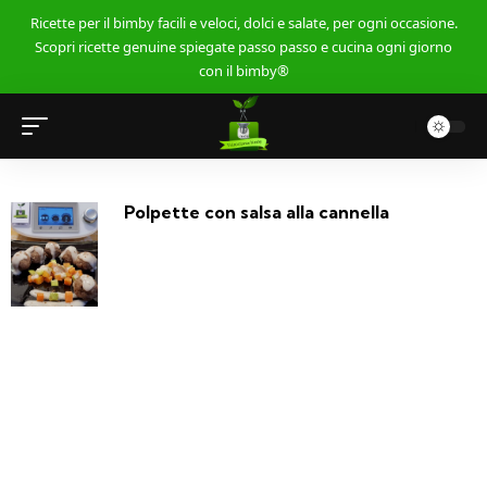
Ricette per il bimby facili e veloci, dolci e salate, per ogni occasione.
Scopri ricette genuine spiegate passo passo e cucina ogni giorno
con il bimby®
Polpette con salsa alla cannella