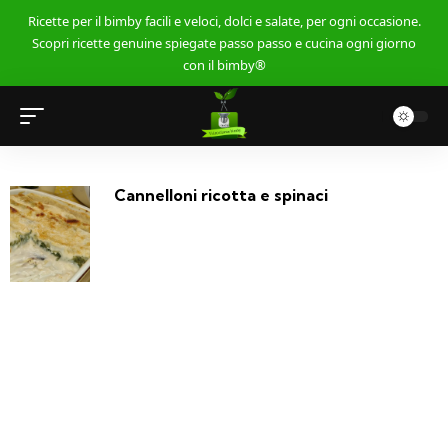
Ricette per il bimby facili e veloci, dolci e salate, per ogni occasione.
Scopri ricette genuine spiegate passo passo e cucina ogni giorno
con il bimby®
Cannelloni ricotta e spinaci