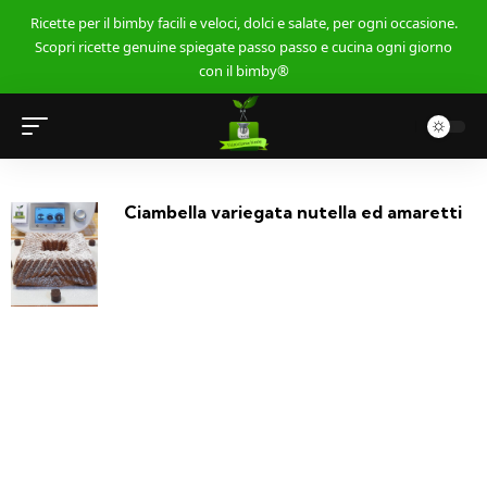
Ricette per il bimby facili e veloci, dolci e salate, per ogni occasione.
Scopri ricette genuine spiegate passo passo e cucina ogni giorno
con il bimby®
Ciambella variegata nutella ed amaretti