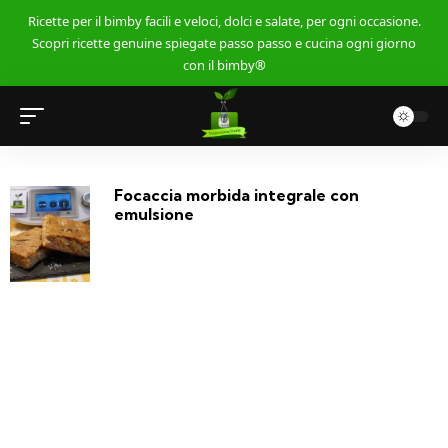
Ricette per il bimby facili e veloci, dolci e salate, per ogni occasione.
Scopri ricette genuine spiegate passo passo e cucina ogni giorno
con il bimby®
Focaccia morbida integrale con
emulsione