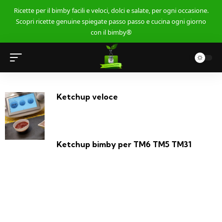
Ricette per il bimby facili e veloci, dolci e salate, per ogni occasione.
Scopri ricette genuine spiegate passo passo e cucina ogni giorno
con il bimby®
Ketchup veloce
Ketchup bimby per TM6 TM5 TM31