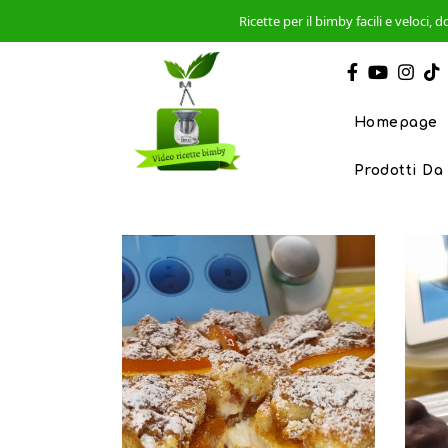
Ricette per il bimby facili e veloci
Homepage
Prodotti Da