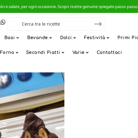
, dolci e salate, per ogni occasione. Scopri ricette genuine spiegate passo pas
Basi
Bevande
Dolci
Festività
Primi Pi
 Forno
Secondi Piatti
Varie
Contattaci