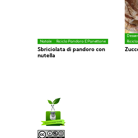
Desse
Natale
Riciclo Pandoro E Panettone
Ricicl
Sbriciolata di pandoro con
Zucco
nutella