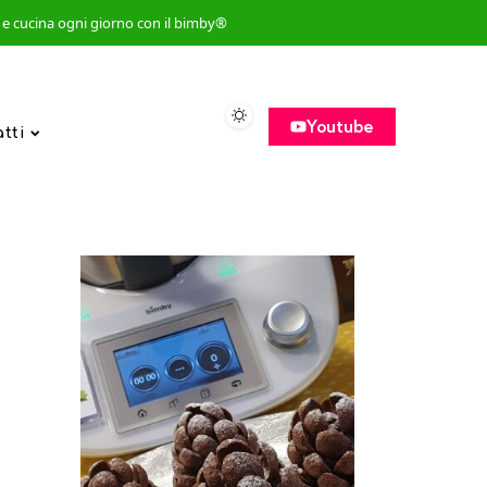
so e cucina ogni giorno con il bimby®
Youtube
atti