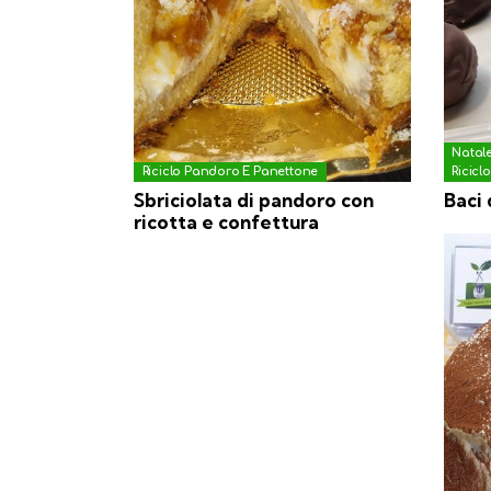
Natal
Riciclo Pandoro E Panettone
Ricicl
Sbriciolata di pandoro con
Baci 
ricotta e confettura