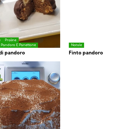
e
Praline
o Pandoro E Panettone
Natale
di pandoro
Finto pandoro