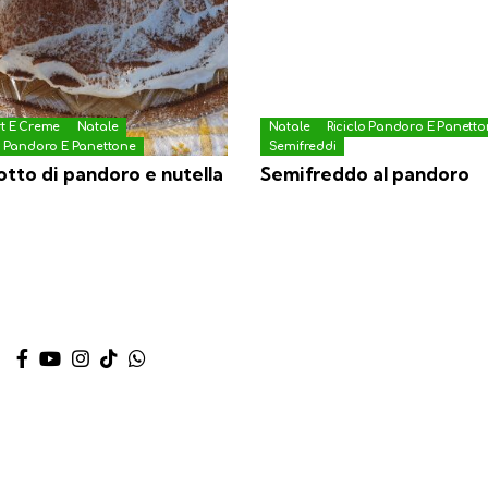
rt E Creme
Natale
Natale
Riciclo Pandoro E Panett
o Pandoro E Panettone
Semifreddi
tto di pandoro e nutella
Semifreddo al pandoro