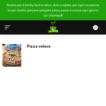
Ricette per il bimby facili e veloci, dolci e salate, per ogni occasione.
Scopri ricette genuine spiegate passo passo e cucina ogni giorno
con il bimby®
Pizza veloce