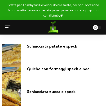
Ricette per il bimby facili e veloci, dolci e salate, per ogni occasione.
Scopri ricette genuine spiegate passo passo e cucina ogni giorno
con il bimby®
Schiacciata patate e speck
Quiche con formaggi speck e noci
Schiacciata zucca e speck