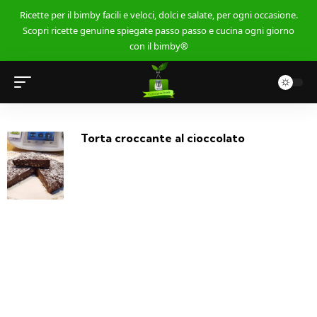
Ricette per il bimby facili e veloci, dolci e salate, per ogni occasione.
Scopri ricette genuine spiegate passo passo e cucina ogni giorno
con il bimby®
Torta croccante al cioccolato