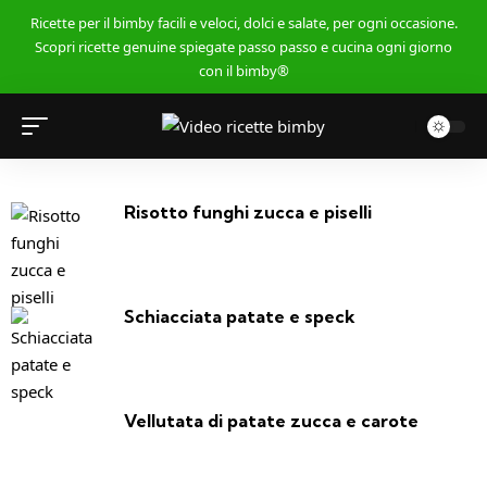
Ricette per il bimby facili e veloci, dolci e salate, per ogni occasione.
Scopri ricette genuine spiegate passo passo e cucina ogni giorno
con il bimby®
Risotto funghi zucca e piselli
Schiacciata patate e speck
Vellutata di patate zucca e carote