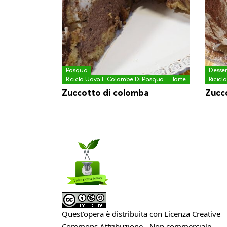
Pasqua
Desse
Riciclo Uova E Colombe Di Pasqua
Torte
Ricicl
Zuccotto di colomba
Zucco
Quest'opera è distribuita con Licenza
Creative
Commons Attribuzione - Non commerciale -