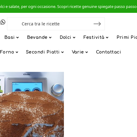
, dolci e salate, per ogni occasione. Scopri ricette genuine spiegate passo pas
Basi
Bevande
Dolci
Festività
Primi Pi
 Forno
Secondi Piatti
Varie
Contattaci