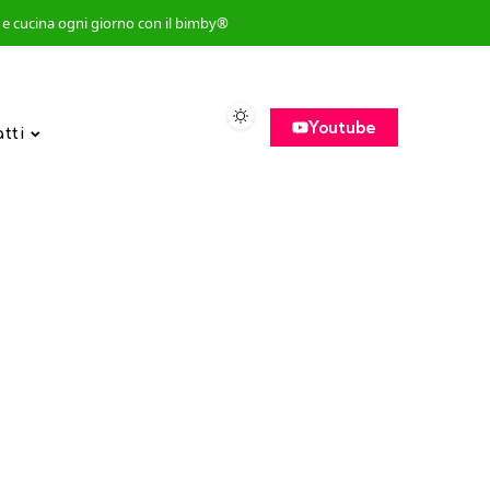
so e cucina ogni giorno con il bimby®
Youtube
atti