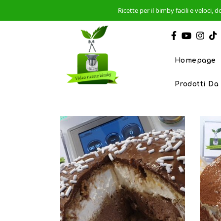
Ricette per il bimby facili e veloci
Homepage
Prodotti Da