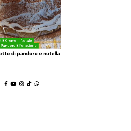
rt E Creme
Natale
o Pandoro E Panettone
tto di pandoro e nutella