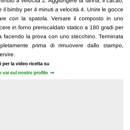
inuto a velocità 2. Aggiungere la farina, il cacao,
nare il bimby per 4 minuti a velocità 4. Unire le gocce
re con la spatola. Versare il composto in uno
re in forno preriscaldato statico a 180 gradi per
tura facendo la prova con uno stecchino. Terminata
ompletamente prima di rimuovere dallo stampo,
ervire.
i per la video ricetta su
to vai sul nostro profilo ⇒