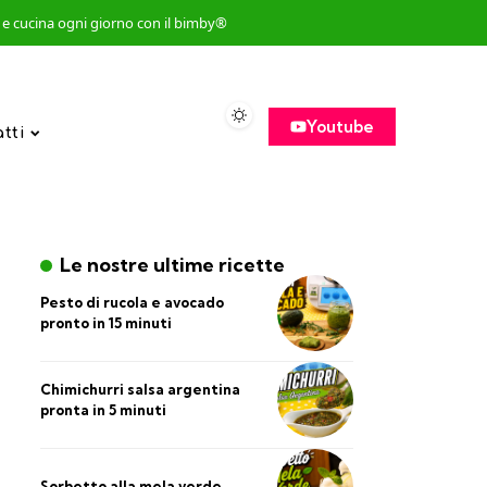
so e cucina ogni giorno con il bimby®
Youtube
atti
Le nostre ultime ricette
Pesto di rucola e avocado
pronto in 15 minuti
Chimichurri salsa argentina
pronta in 5 minuti
Sorbetto alla mela verde