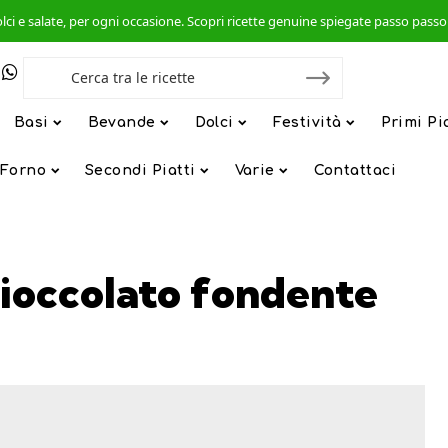
, dolci e salate, per ogni occasione. Scopri ricette genuine spiegate passo pas
Basi
Bevande
Dolci
Festività
Primi Pi
 Forno
Secondi Piatti
Varie
Contattaci
cioccolato fondente