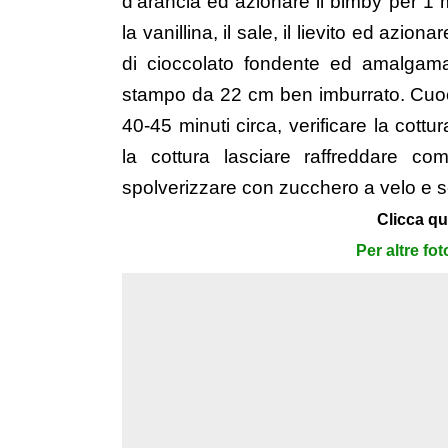
d’arancia ed azionare il bimby per 1 m
la vanillina, il sale, il lievito ed azio
di cioccolato fondente ed amalgama
stampo da 22 cm ben imburrato. Cuoce
40-45 minuti circa, verificare la cot
la cottura lasciare raffreddare c
spolverizzare con zucchero a velo e s
Clicca qu
Per altre fo