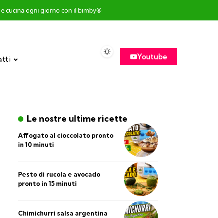
so e cucina ogni giorno con il bimby®
Youtube
atti
Le nostre ultime ricette
Affogato al cioccolato pronto
in 10 minuti
Pesto di rucola e avocado
pronto in 15 minuti
Chimichurri salsa argentina