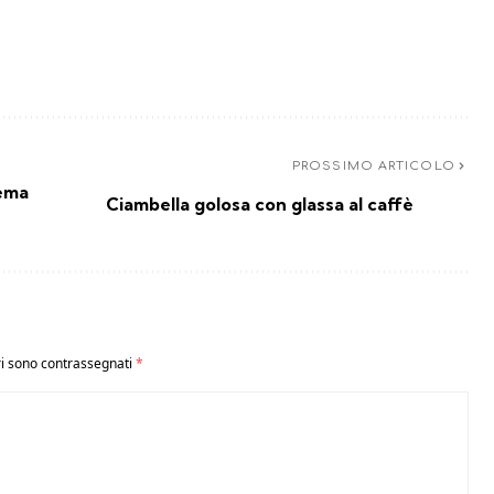
PROSSIMO ARTICOLO
rema
Ciambella golosa con glassa al caffè
ri sono contrassegnati
*