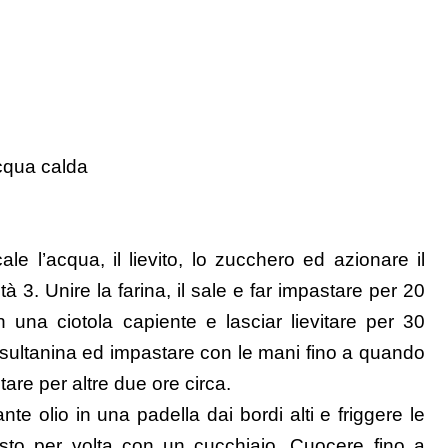
cqua calda
le l’acqua, il lievito, lo zucchero ed azionare il
à 3. Unire la farina, il sale e far impastare per 20
in una ciotola capiente e lasciar lievitare per 30
a sultanina ed impastare con le mani fino a quando
tare per altre due ore circa.
e olio in una padella dai bordi alti e friggere le
sto per volta con un cucchiaio. Cuocere fino a