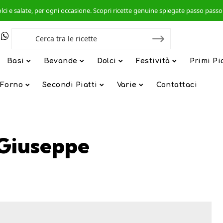
, dolci e salate, per ogni occasione. Scopri ricette genuine spiegate passo pas
Basi
Bevande
Dolci
Festività
Primi Pi
 Forno
Secondi Piatti
Varie
Contattaci
 Giuseppe