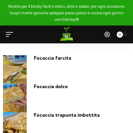
Ricette per il bimby facili e veloci, dolci e salate, per ogni occasione.
Scopri ricette genuine spiegate passo passo e cucina ogni giorno
con il bimby®
Focaccia farcita
Focaccia dolce
Focaccia trapunta imbottita