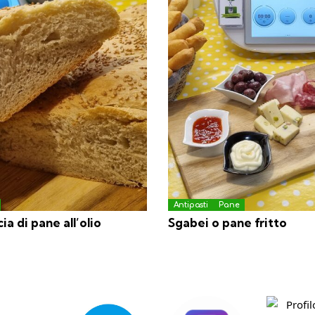
Antipasti
Pane
ia di pane all’olio
Sgabei o pane fritto