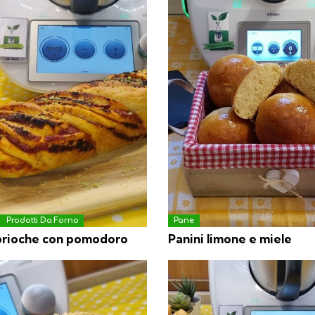
Prodotti Da Forno
Pane
brioche con pomodoro
Panini limone e miele