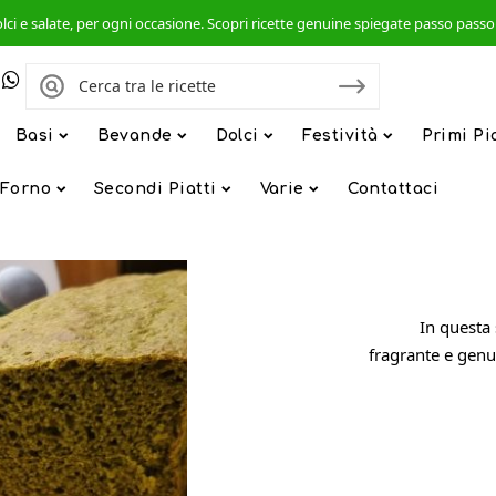
, dolci e salate, per ogni occasione. Scopri ricette genuine spiegate passo pas
Basi
Bevande
Dolci
Festività
Primi Pi
 Forno
Secondi Piatti
Varie
Contattaci
In questa 
fragrante e genui