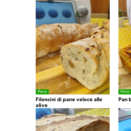
Pane
Pane
Filoncini di pane veloce alle
Pan 
olive