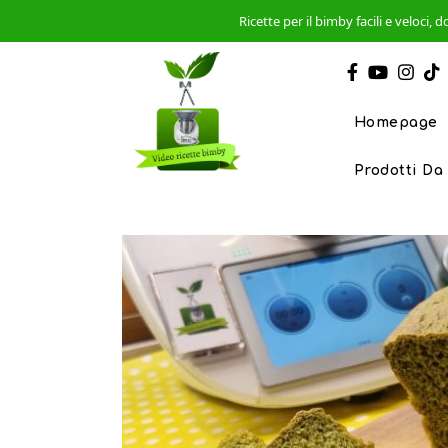
Ricette per il bimby facili e veloci
Homepage
Prodotti Da