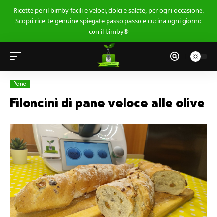
Ricette per il bimby facili e veloci, dolci e salate, per ogni occasione.
Scopri ricette genuine spiegate passo passo e cucina ogni giorno
con il bimby®
Pane
Filoncini di pane veloce alle olive