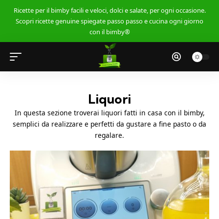
Ricette per il bimby facili e veloci, dolci e salate, per ogni occasione.
Scopri ricette genuine spiegate passo passo e cucina ogni giorno
con il bimby®
Liquori
In questa sezione troverai liquori fatti in casa con il bimby,
semplici da realizzare e perfetti da gustare a fine pasto o da
regalare.