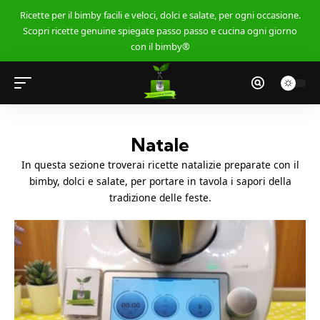
Ricette per il bimby facili e veloci, dolci e salate, per ogni occasione.
Scopri ricette genuine spiegate passo passo e cucina ogni giorno
con il bimby®
Natale
In questa sezione troverai ricette natalizie preparate con il
bimby, dolci e salate, per portare in tavola i sapori della
tradizione delle feste.