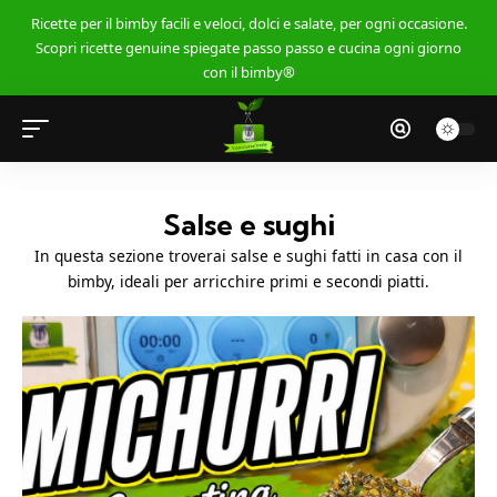
Ricette per il bimby facili e veloci, dolci e salate, per ogni occasione.
Scopri ricette genuine spiegate passo passo e cucina ogni giorno
con il bimby®
Salse e sughi
In questa sezione troverai salse e sughi fatti in casa con il
bimby, ideali per arricchire primi e secondi piatti.