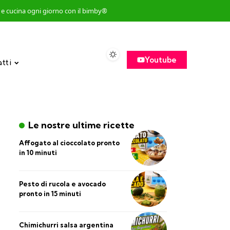
so e cucina ogni giorno con il bimby®
Youtube
atti
Le nostre ultime ricette
Affogato al cioccolato pronto
in 10 minuti
Pesto di rucola e avocado
pronto in 15 minuti
Chimichurri salsa argentina