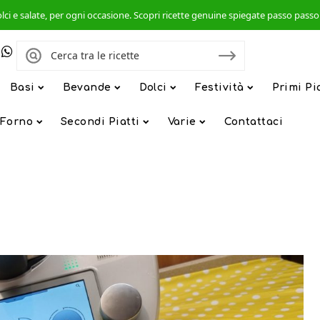
, dolci e salate, per ogni occasione. Scopri ricette genuine spiegate passo pas
Basi
Bevande
Dolci
Festività
Primi Pi
 Forno
Secondi Piatti
Varie
Contattaci