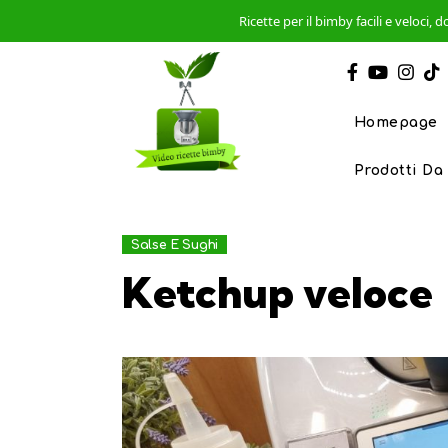
Ricette per il bimby facili e veloci
Homepage
Prodotti Da
Salse E Sughi
Ketchup veloce