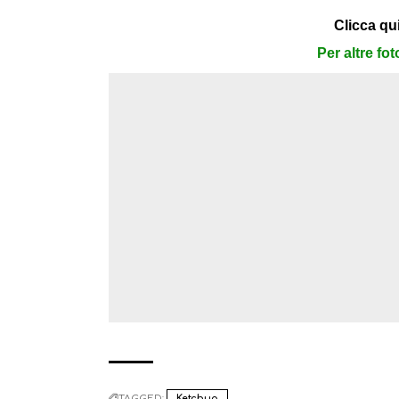
Clicca qui
Per altre fo
TAGGED:
Ketchup