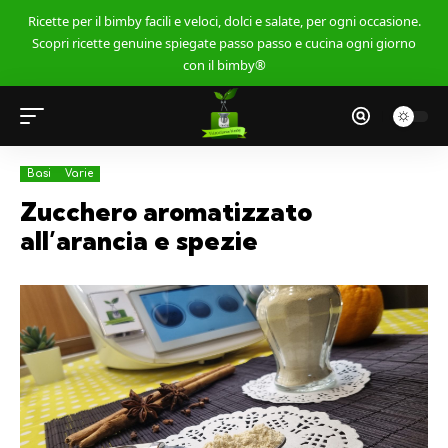
Ricette per il bimby facili e veloci, dolci e salate, per ogni occasione.
Scopri ricette genuine spiegate passo passo e cucina ogni giorno
con il bimby®
Basi
Varie
Zucchero aromatizzato
all’arancia e spezie