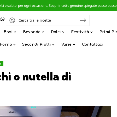
, dolci e salate, per ogni occasione. Scopri ricette genuine spiegate passo pas
Basi
Bevande
Dolci
Festività
Primi Pi
 Forno
Secondi Piatti
Varie
Contattaci
o
hi o nutella di