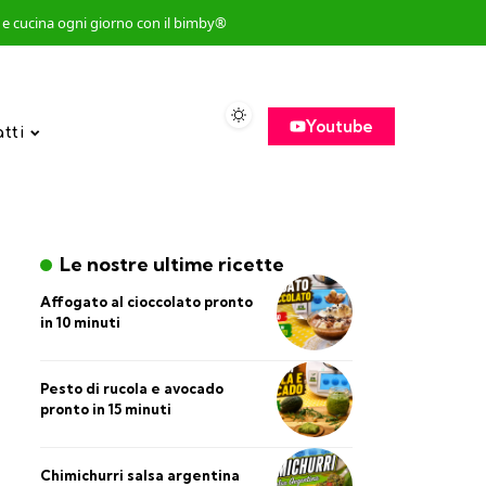
so e cucina ogni giorno con il bimby®
Youtube
atti
Le nostre ultime ricette
Affogato al cioccolato pronto
in 10 minuti
Pesto di rucola e avocado
pronto in 15 minuti
Chimichurri salsa argentina