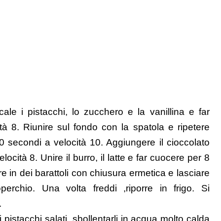
ale i pistacchi, lo zucchero e la vanillina e far
tà 8. Riunire sul fondo con la spatola e ripetere
30 secondi a velocità 10. Aggiungere il cioccolato
locità 8. Unire il burro, il latte e far cuocere per 8
re in dei barattoli con chiusura ermetica e lasciare
perchio. Una volta freddi ,riporre in frigo. Si
.
i pistacchi salati, sbollentarli in acqua molto calda