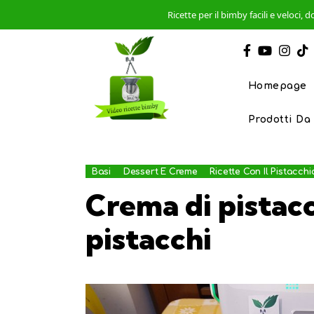
Ricette per il bimby facili e veloci
Homepage
Prodotti Da
Basi
Dessert E Creme
Ricette Con Il Pistacchi
Crema di pistacc
pistacchi