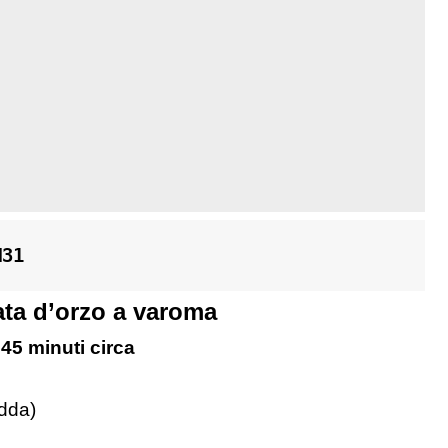
M31
ata d’orzo a varoma
45 minuti circa
edda)