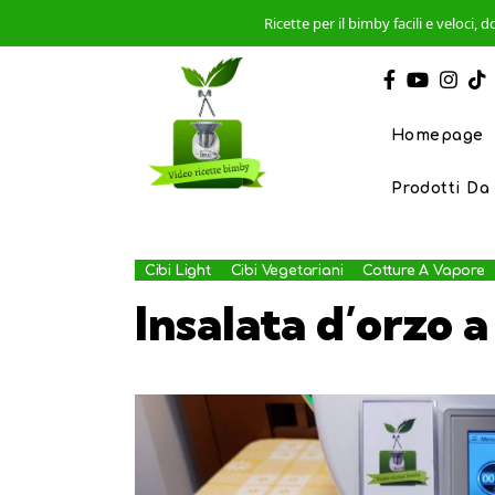
Ricette per il bimby facili e veloci
Homepage
Prodotti Da
Cibi Light
Cibi Vegetariani
Cotture A Vapore
Insalata d’orzo 