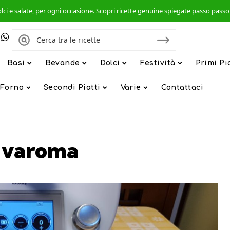
, dolci e salate, per ogni occasione. Scopri ricette genuine spiegate passo pas
Basi
Bevande
Dolci
Festività
Primi Pi
 Forno
Secondi Piatti
Varie
Contattaci
a varoma