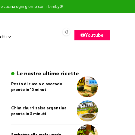
so e cucina ogni giorno con il bimby®
Youtube
atti
Le nostre ultime ricette
Pesto di rucola e avocado
pronto in 15 minuti
Chimichurri salsa argentina
pronta in 5 minuti
Sorbetto alla mela verde