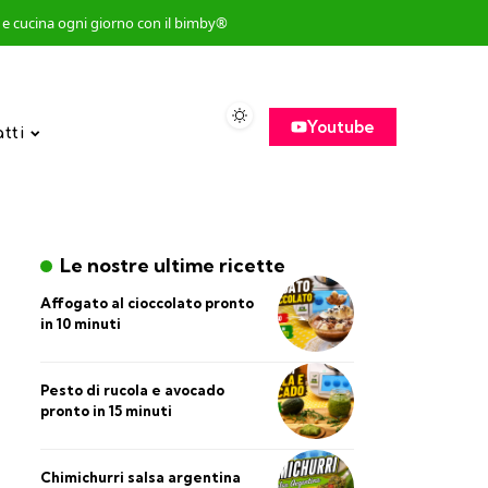
so e cucina ogni giorno con il bimby®
Youtube
atti
Le nostre ultime ricette
Affogato al cioccolato pronto
in 10 minuti
Pesto di rucola e avocado
pronto in 15 minuti
Chimichurri salsa argentina