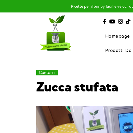
Ricette per il bimby facili e veloci
Homepage
Prodotti Da
Contorni
Zucca stufata