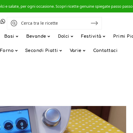
, dolci e salate, per ogni occasione. Scopri ricette genuine spiegate passo pas
Basi
Bevande
Dolci
Festività
Primi Pi
 Forno
Secondi Piatti
Varie
Contattaci