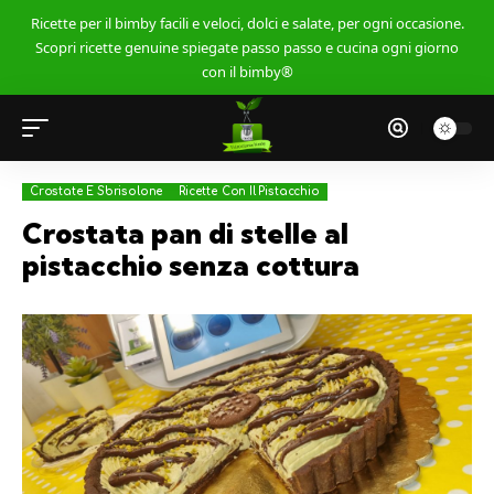
Ricette per il bimby facili e veloci, dolci e salate, per ogni occasione.
Scopri ricette genuine spiegate passo passo e cucina ogni giorno
con il bimby®
Crostate E Sbrisolone
Ricette Con Il Pistacchio
Crostata pan di stelle al
pistacchio senza cottura