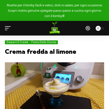
Ricette per il bimby facili e veloci, dolci e salate, per ogni occasione.
Scopri ricette genuine spiegate passo passo e cucina ogni giorno
con il bimby®
Dessert E Creme
Festa Della Donna
Crema fredda al limone