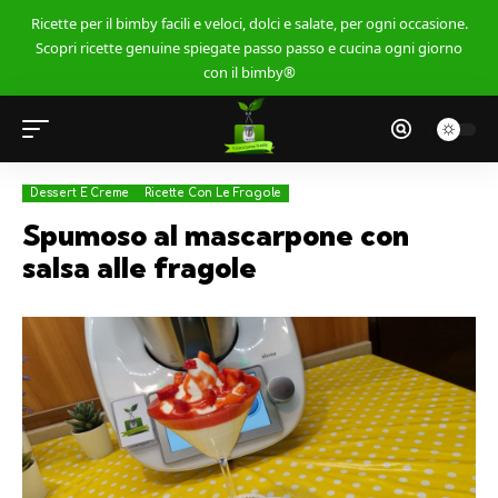
Ricette per il bimby facili e veloci, dolci e salate, per ogni occasione.
Scopri ricette genuine spiegate passo passo e cucina ogni giorno
con il bimby®
Dessert E Creme
Ricette Con Le Fragole
Spumoso al mascarpone con
salsa alle fragole