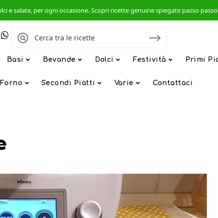
, dolci e salate, per ogni occasione. Scopri ricette genuine spiegate passo pas
Basi
Bevande
Dolci
Festività
Primi Pi
 Forno
Secondi Piatti
Varie
Contattaci
e