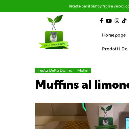
Ricette per il bimby facili e veloci
Homepage
Prodotti Da
Festa Della Donna
Muffin
Muffins al limon