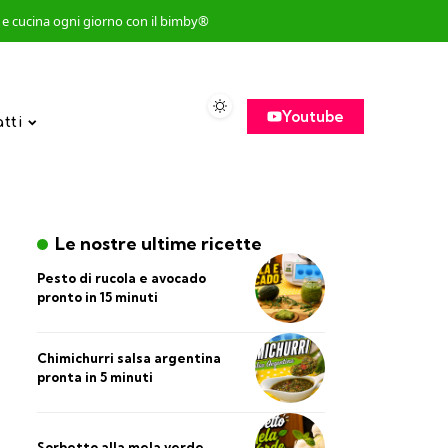
so e cucina ogni giorno con il bimby®
Youtube
atti
Le nostre ultime ricette
Pesto di rucola e avocado
pronto in 15 minuti
Chimichurri salsa argentina
pronta in 5 minuti
Sorbetto alla mela verde