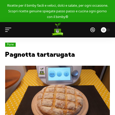
Ricette per il bimby facili e veloci, dolci e salate, per ogni occasione.
Scopri ricette genuine spiegate passo passo e cucina ogni giorno
con il bimby®
Pane
Pagnotta tartarugata