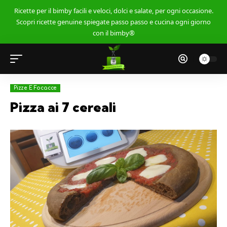
Ricette per il bimby facili e veloci, dolci e salate, per ogni occasione.
Scopri ricette genuine spiegate passo passo e cucina ogni giorno
con il bimby®
Pizze E Focacce
Pizza ai 7 cereali