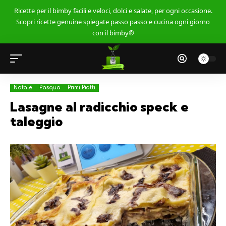
Ricette per il bimby facili e veloci, dolci e salate, per ogni occasione.
Scopri ricette genuine spiegate passo passo e cucina ogni giorno
con il bimby®
Natale
Pasqua
Primi Piatti
Lasagne al radicchio speck e
taleggio