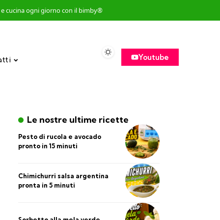
so e cucina ogni giorno con il bimby®
Youtube
atti
Le nostre ultime ricette
Pesto di rucola e avocado
pronto in 15 minuti
Chimichurri salsa argentina
pronta in 5 minuti
Sorbetto alla mela verde