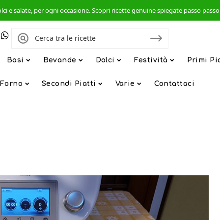
, dolci e salate, per ogni occasione. Scopri ricette genuine spiegate passo pas
Basi
Bevande
Dolci
Festività
Primi Pi
 Forno
Secondi Piatti
Varie
Contattaci