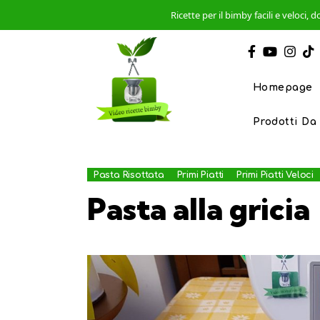
Ricette per il bimby facili e veloci
Homepage
Prodotti Da
Pasta Risottata
Primi Piatti
Primi Piatti Veloci
Pasta alla gricia