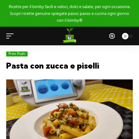
Ricette per il bimby facili e veloci, dolci e salate, per ogni occasione.
Scopri ricette genuine spiegate passo passo e cucina ogni giorno
con il bimby®
Primi Piatti
Pasta con zucca e piselli