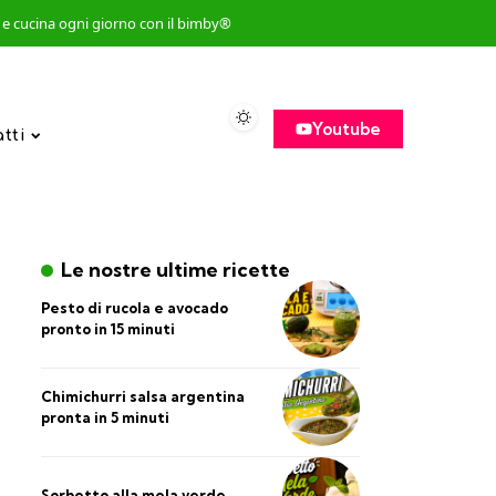
so e cucina ogni giorno con il bimby®
Youtube
atti
Le nostre ultime ricette
Pesto di rucola e avocado
pronto in 15 minuti
Chimichurri salsa argentina
pronta in 5 minuti
Sorbetto alla mela verde