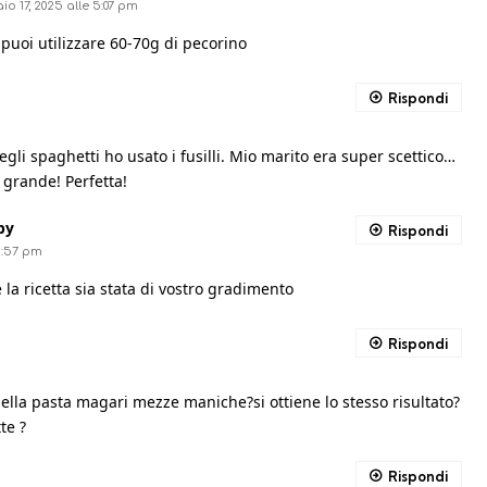
o 17, 2025 alle 5:07 pm
 puoi utilizzare 60-70g di pecorino
Rispondi
egli spaghetti ho usato i fusilli. Mio marito era super scettico…
a grande! Perfetta!
by
Rispondi
12:57 pm
la ricetta sia stata di vostro gradimento
Rispondi
della pasta magari mezze maniche?si ottiene lo stesso risultato?
te ?
Rispondi