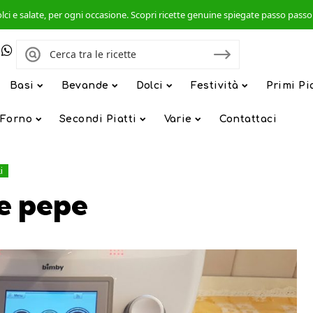
, dolci e salate, per ogni occasione. Scopri ricette genuine spiegate passo pas
Basi
Bevande
Dolci
Festività
Primi Pi
 Forno
Secondi Piatti
Varie
Contattaci
i
 e pepe