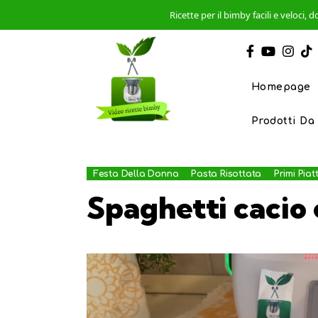
Ricette per il bimby facili e veloci
Homepage
Prodotti Da
Festa Della Donna
Pasta Risottata
Primi Piatt
Spaghetti cacio