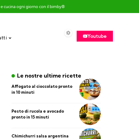
so e cucina ogni giorno con il bimby®
Youtube
atti
Le nostre ultime ricette
Affogato al cioccolato pronto
in 10 minuti
Pesto di rucola e avocado
pronto in 15 minuti
Chimichurri salsa argentina