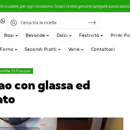
, dolci e salate, per ogni occasione. Scopri ricette genuine spiegate passo pas
Basi
Bevande
Dolci
Festività
Primi Pi
 Forno
Secondi Piatti
Varie
Contattaci
olombe Di Pasqua
ao con glassa ed
ato