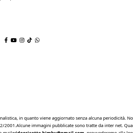
alistica, in quanto viene aggiornato senza alcuna periodicità. 
62/2001.Alcune immagini pubblicate sono tratte da inter net. Qualora
e-mail:
videoricette bimby@gmail.com
, provvederemo alla lo