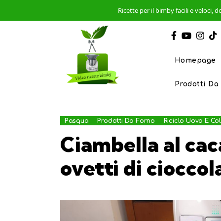
Ricette per il bimby facili e veloci
Homepage
Prodotti Da
Pasqua
Prodotti Da Forno
Riciclo Uova E C
Ciambella al cac
ovetti di cioccol