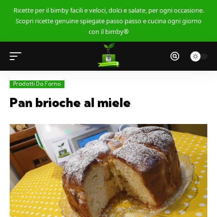
Ricette per il bimby facili e veloci, dolci e salate, per ogni occasione.
Scopri ricette genuine spiegate passo passo e cucina ogni giorno
con il bimby®
Prodotti Da Forno
Pan brioche al miele