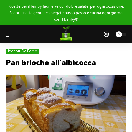
Ricette per il bimby facili e veloci, dolci e salate, per ogni occasione.
Scopri ricette genuine spiegate passo passo e cucina ogni giorno
con il bimby®
Prodotti Da Forno
Pan brioche all’albicocca