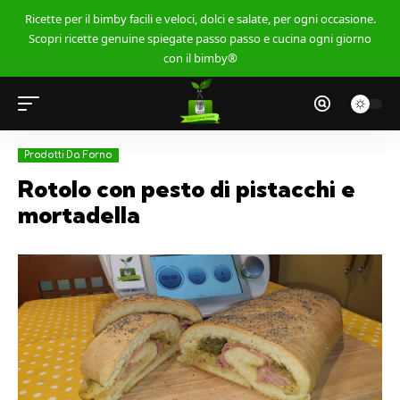
Ricette per il bimby facili e veloci, dolci e salate, per ogni occasione.
Scopri ricette genuine spiegate passo passo e cucina ogni giorno
con il bimby®
Prodotti Da Forno
Rotolo con pesto di pistacchi e
mortadella