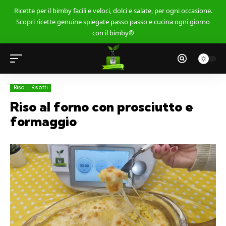
Ricette per il bimby facili e veloci, dolci e salate, per ogni occasione.
Scopri ricette genuine spiegate passo passo e cucina ogni giorno
con il bimby®
Riso E Risotti
Riso al forno con prosciutto e
formaggio