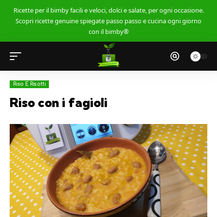
Ricette per il bimby facili e veloci, dolci e salate, per ogni occasione.
Scopri ricette genuine spiegate passo passo e cucina ogni giorno
con il bimby®
Riso E Risotti
Riso con i fagioli